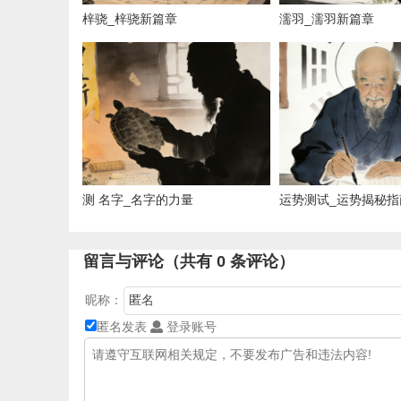
梓骁_梓骁新篇章
濡羽_濡羽新篇章
测 名字_名字的力量
运势测试_运势揭秘指
留言与评论（共有
0
条评论）
昵称：
匿名发表
登录账号