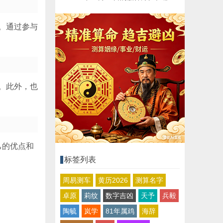
。通过参与
。此外，也
己的优点和
标签列表
周易测车
黄历2026
测算名字
卓原
莉纹
数字吉凶
天予
兵毅
陶毓
岚学
81年属鸡
海辞