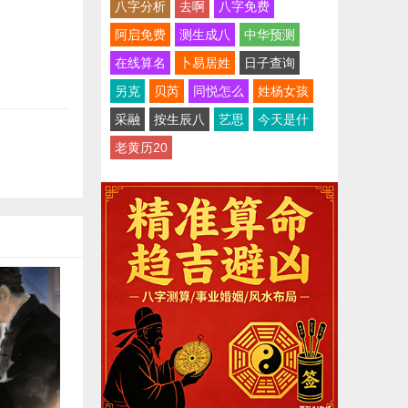
八字分析
去啊
八字免费
阿启免费
测生成八
中华预测
在线算名
卜易居姓
日子查询
另克
贝芮
同悦怎么
姓杨女孩
采融
按生辰八
艺思
今天是什
老黄历20