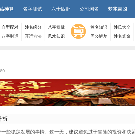
葛神算
名字测试
六十四卦
公司测名
梦兆吉凶
血型配对
姓名缘分
八字姻缘
姓名知识
姓氏大全
八字财运
开运方法
风水知识
周公解梦
姓名算命
80
分析
宜进行一些稳定发展的事情。这一天，建议避免过于冒险的投资和决