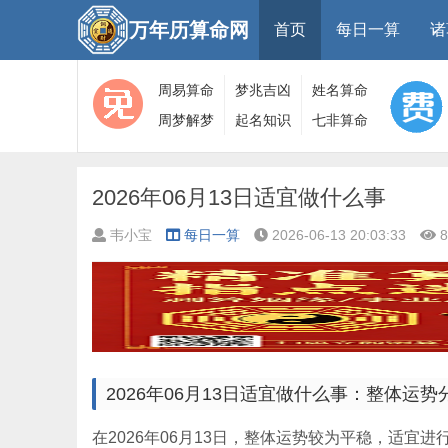
万年历算命网
首页
每日一算
诸
周易算命
梦兆吉凶
姓名算命
周梦解梦
起名知识
七非算命
大全
算命
网
2026年06月13日适宜做什么事
韦小宝
每日一算
2026-06-13 20:03:33
8
2026年06月13日适宜做什么事：整体运势
在2026年06月13日，整体运势较为平稳，适