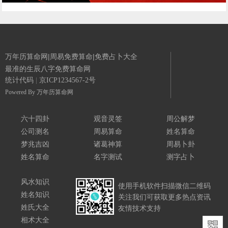
万年历算命网|周易免费算命|免费占卜大全
最准的生辰八字免费算命网
统计代码
|
京ICP1234567-2号
Powered By
万年历算命网
六十四卦
观音灵签
周公解梦
公司测名
周易算命
姓名算命
梦兆吉凶
诸葛神算
周易卜卦
姓名算命
名字测试
测字占卜
风水知识
使用手机软件扫描微信二维码
姓名知识
关注我们可获取更多热点资讯
姓氏大全
友情技术支持
相术大全