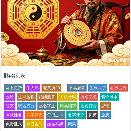
标签列表
网上免费
牛人鸡
老黄历20
卜易居算
生辰八字
在线占卦
幺玲
生肖运程
婚姻测算
手机号码
测名字免
装饰风水
旺克
取名打分
起名字生
周易测字
姓名打分
思瑶
测试姓名
八字算命
每日占卜
名字评分
贝芮
施想
免费批八
今日吉时
姓名与缘
康果