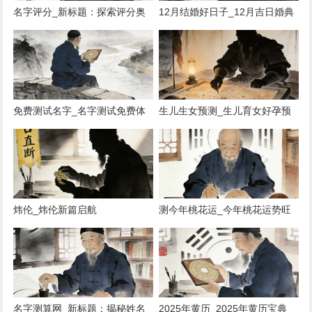
名字评分_新标题：探索评分奥
12月结婚好日子_12月吉日婚典
秘
佳选
免费测试名字_名字测试免费体
生儿生女预测_生儿育女好孕预
验
测
炜伦_炜伦新篇启航
测今年桃花运_今年桃花运势旺
名字测算网_新标题：揭秘姓名
2025年黄历_2025年黄历宝典